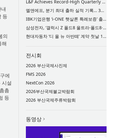
L&F Achieves Record-High Quarterly Shipments, Begins LFP Supply for North American ESS in Q3 Advancing its Two-Track NCM and LFP Growth Strategy
관내
엘앤에프, 분기 최대 출하 실적 기록… 3분기 북미 ESS향 LFP 공급 착수 NCM+LFP ‘2-Track’ 성장 전략 실현
 등
IBK기업은행 ‘i-ONE 햇살론 특례보증’ 출시
삼성전자, ‘갤럭시 Z 폴드8 울트라·폴드8·플립8’과 ‘갤럭시 워치 울트라2·워치9’ 국내 공식 출시
봄의
현대자동차 ‘디 올 뉴 아반떼’ 계약 첫날 1만 대 돌파
통해
전시회
2026 부산국제사진제
FMS 2026
북구에
 시설
NextCon 2026
 촘촘
2026부산국제불교박람회
험 등
2026 부산국제주류박람회
동영상