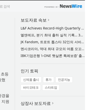
보도자료 속보
L&F Achieves Record-High Quarterly Shipments, Begins LFP Supply for North American ESS in Q3 Advancing its Two-Track NCM and LFP Growth Strategy
엘앤에프, 분기 최대 출하 실적 기록… 3분기 북미 ESS향 LFP 공급 착수 NCM+LFP ‘2-Track’ 성장 전략 실현
JK Fandom, 트로트 톱스타 32인의 서바이벌 투표 ‘트롯 전쟁 - 최후의 왕좌’ 개최
멘사코리아, 역대 최대 규모의 여름 모꼬지 ‘2026 멘사 마법학교’ 성료
IBK기업은행 ‘i-ONE 햇살론 특례보증’ 출시
인기 토픽
 초등
밝혔
신제품 출시
휴가
인공지능
바이오테크
스타트업
환경을
 지원
상장사 보도자료