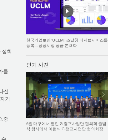
한국기업보안 ‘UCLM’, 조달청 디지털서비스몰
등록… 공공시장 공급 본격화
관 정희
인기 사진
문가를
 나선
 자기
 △중
6일 대구에서 열린 G-램프사업단 협의회 출범
식 행사에서 이현식 G-램프사업단 협의회장
(앞열 왼쪽에서 다섯 번째), 허정은 한국연구재
 수
단 학술진흥본부장(앞열 왼쪽에서 여섯 번째)