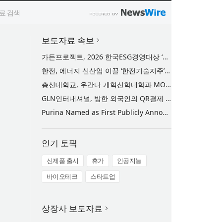
보도자료 속보
가든프로젝트, 2026 한국ESG경영대상 ‘우수상’ 수상… 15년간 축적한 환경 기술과 사회적 가치 인정받아
한전, 에너지 신산업 이끌 ‘한전기술지주’ 공식 출범
총신대학교, 우간다 개혁신학대학과 MOU 체결… 현지 한국어교육센터 협력 추진
GLN인터내셔널, 방한 외국인의 QR결제 서비스 확장 나선다
Purina Named as First Publicly Announced NIQ ConnectAI Charter Client
인기 토픽
신제품 출시
휴가
인공지능
바이오테크
스타트업
상장사 보도자료