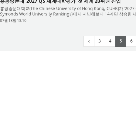
홍콩중문대 ‘2027 QS 세계대학평가’ 첫 세계 20위권 진입
홍콩중문대학교(The Chinese University of Hong Kong, CUHK)가 ‘202
Symonds World University Rankings)’에서 지난해보다 14계단 
세계 20위권에 진입했다. 이번 성과는 졸업생 평판도...
07월 13일 13:10
(current)
(current)
(curr
(
‹
3
4
5
6