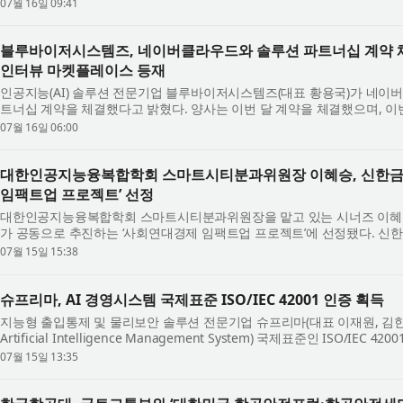
규모를 유지하고 있지만, 배달 플랫폼 ...
07월 16일 09:41
블루바이저시스템즈, 네이버클라우드와 솔루션 파트너십 계약 체
인터뷰 마켓플레이스 등재
인공지능(AI) 솔루션 전문기업 블루바이저시스템즈(대표 황용국)가 네이
트너십 계약을 체결했다고 밝혔다. 양사는 이번 달 계약을 체결했으며, 
티모달 기반 하이버프 AI 인터뷰가 네...
07월 16일 06:00
대한인공지능융복합학회 스마트시티분과위원장 이혜승, 신한금
임팩트업 프로젝트’ 선정
대한인공지능융복합학회 스마트시티분과위원장을 맡고 있는 시너즈 이혜
가 공동으로 추진하는 ‘사회연대경제 임팩트업 프로젝트’에 선정됐다. 
올해부터 3년간 매년 20억원씩 총 60억원을...
07월 15일 15:38
슈프리마, AI 경영시스템 국제표준 ISO/IEC 42001 인증 획득
지능형 출입통제 및 물리보안 솔루션 전문기업 슈프리마(대표 이재원, 김한
Artificial Intelligence Management System) 국제표준인 ISO/I
마가 자사 출입통제 솔루션에 적용되는 AI의 ...
07월 15일 13:35