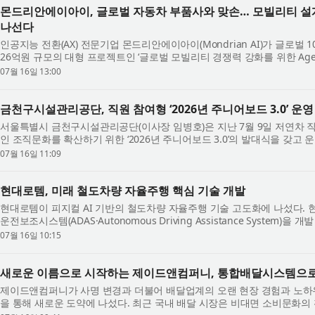
몬드리안에이아이, 글로벌 자동차 부품사와 맞손… 모빌리티 설계 
나선다
인공지능 전환(AX) 전문기업 몬드리안에이아이(Mondrian AI)가 글로벌
26억원 규모의 대형 프로젝트인 ‘글로벌 모빌리티 경쟁력 강화를 위한 Agent
정 지원 시스템’ 개발 사업에 착수한다...
07월 16일 13:00
금천구시설관리공단, 직원 참여형 ‘2026년 주니어보드 3.0’ 운영
서울특별시 금천구시설관리공단(이사장 임병호)은 지난 7월 9일 저연차 
인 조직문화를 확산하기 위한 ‘2026년 주니어보드 3.0’​의 발대식을 갖고
‘2024년 혁신 주니어보드 1기’​와 ‘2...
07월 16일 11:09
현대로템, 미래 철도차량 자율주행 핵심 기술 개발
현대로템이 피지컬 AI 기반의 철도차량 자율주행 기술 고도화에 나섰다.
운전보조시스템(ADAS·Autonomous Driving Assistance System
ADAS는 철도의 선로 조건과 운행 환경을 고...
07월 16일 10:15
새로운 이름으로 시작하는 제이드앤컴퍼니, 통합배달시스템으로
제이드앤컴퍼니가 사명 변경과 더불어 배달업계의 오랜 현장 경험과 노하
을 통해 새로운 도약에 나섰다. 최근 국내 배달 시장은 비대면 소비문화의