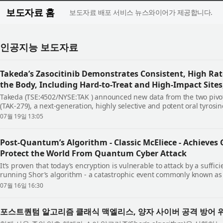
보도자료 홈
보도자료 배포 서비스 뉴스와이어가 제공합니다.
인공지능 보도자료
Takeda’s Zasocitinib Demonstrates Consistent, High Rat
the Body, Including Hard-to-Treat and High-Impact Sites,
Takeda (TSE:4502/NYSE:TAK ) announced new data from the two pivota
(TAK-279), a next-generation, highly selective and potent oral tyrosine
with moderate-to-severe plaque psoriasi...
07월 19일 13:05
Post-Quantum’s Algorithm - Classic McEliece - Achieves 
Protect the World From Quantum Cyber Attack
It’s proven that today’s encryption is vulnerable to attack by a suf
running Shor’s algorithm - a catastrophic event commonly known as
cryptographically relevant quantum computer emerges i...
07월 16일 16:30
포스트퀀텀 알고리즘 클래식 맥엘리스, 양자 사이버 공격 방어 위