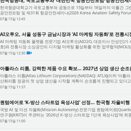
한국항공대, 국토교통부와 ‘대한민국 항공안전포럼·항공안전세미
한국항공대학교가 국토교통부와 공동으로 15일부터 16일까지 이틀간 그랜드
공안전포럼 및 제31회 항공안전세미나(2026 Korea Aviation Safety Foru
화, 함께 여는 항공안전의 새로운 패러다임...
07월 15일 12:45
AI오투오, 서울 성동구 금남시장과 ‘AI 마케팅 자동화’로 전통시
AI 마케팅 자동화 플랫폼 전문기업 AI오투오(AIO2O, 대표이사 안성민)
호)와 전통시장 소상공인의 디지털 마케팅 활성화를 위한 업무협약(MOU)을
는 업체명 입력만으로 홍보 영상·콘텐츠...
07월 15일 12:30
아틀라스 리튬, 강력한 제품 수요 확보… 2027년 상업 생산 순
아틀라스 리튬(Atlas Lithium Corporation) (NASDAQ: ATLX)(이하 ‘
산화리튬 정광의 첫 상업 생산을 시작할 계획이 순조롭게 진행되고 있다고 
며 모든 인허가를 완료한 Neves Proje...
07월 15일 11:37
퀀텀에어로 ‘K-방산 스타트업 육성사업’ 선정… 한국형 자율비행 
국방 AI 및 미션 자율화(Mission Autonomy) 전문기업 퀀텀에어로(Qu
연구원(KRIT)이 주관하는 ‘2026년 K-방산 스타트업 1단계 육성사업’에 
밝혔다. K-방산 스타트업 육성사업은 미래...
07월 15일 11:00