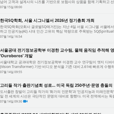
넘어 고객과 설계사의 니즈를 기반으로 보험사와 상품을 함께 기획하고 선보
기반 보험 솔루션을 지속적으로 고도...
07월 15일 08:00
한국SQ학회, 서울 시그니엘서 2026년 정기총회 개최
한국SQ학회(모회사 글로벌SQ매거진)는 지난 4일 서울 시그니엘 서울에서 ‘
하고 인공지능(AI) 시대 인간 고유의 핵심 역량으로 주목받는 SQ(Spiritual Quotien
의 학문적 가치와 미래 비전을 공유했...
07월 14일 16:54
서울공대 전기정보공학부 이경한 교수팀, 물체 움직임 추적해 영상
‘Ouroboros’ 개발
서울대학교 공과대학은 전기정보공학부 이경한 교수 연구팀이 엣지 디바이스(E
(Vision Transformer) 기반 비디오 분석을 기존 대비 2.61배 빠르게
(Ouroboros)’를 개발했다고 밝혔다. 이 시스템...
07월 14일 09:55
고리들 작가 출판기념회 성료… 미국 독립 250주년·문명 충돌의 
도서출판 창발이 고리들 작가의 ‘화가의 인문학’과 ‘인공지능과 미래인문학’
일 전 세계의 시선은 극단적인 문명의 대비로 향했다. 미국 전역에서는 독
가 펼쳐졌고 같은 시기 이란에서는 ...
07월 14일 09:30