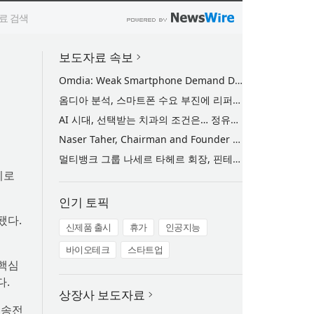
보도자료 속보
Omdia: Weak Smartphone Demand Drives Record Growth in Display Shipments to Refurbished Phone Market
옴디아 분석, 스마트폰 수요 부진에 리퍼비시 폰 디스플레이 출하량 사상 최대 기록
AI 시대, 선택받는 치과의 조건은… 정유미 원장 ‘Mini MBA for Dentists’ 단독 특강 개최
Naser Taher, Chairman and Founder of MultiBank Group, Honored by H.H. Sheikh Nahyan bin Mubarak Al Nahyan with the Golden Excellence Award for FinTech, Digital Asset and Blockchain Excellence
멀티뱅크 그룹 나세르 타헤르 회장, 핀테크·디지털 자산·블록체인 부문 ‘골든 엑설런스상’ 수상
키로
인기 토픽
됐다.
신제품 출시
휴가
인공지능
바이오테크
스타트업
 핵심
다.
상장사 보도자료
 송전