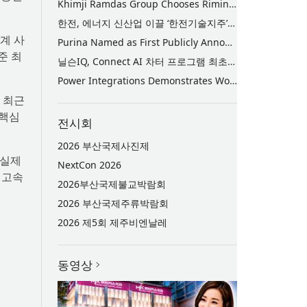
Khimji Ramdas Group Chooses Rimini Street to Reduce SAP Support Costs, Protect 700+ Customizations and Reinvest Savings in Innovation
한전, 에너지 신산업 이끌 ‘한전기술지주’ 공식 출범
단계 사
Purina Named as First Publicly Announced NIQ ConnectAI Charter Client
준 최
닐슨IQ, Connect AI 차터 프로그램 최초 고객사 ‘퓨리나’ 선정
Power Integrations Demonstrates World’s First 2200 V GaN Technology for Next-Era High-Voltage Power Systems
 최근
 핵심
전시회
2026 부산국제사진제
 실제
NextCon 2026
지고속
2026부산국제불교박람회
2026 부산국제주류박람회
2026 제5회 제주비엔날레
동영상