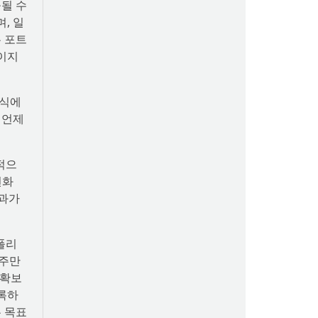
출될 수
, 일
는 포트
페이지
주식에
 언제
적으
변화
효과가
폴리
통주만
 확보
기록하
우 목표