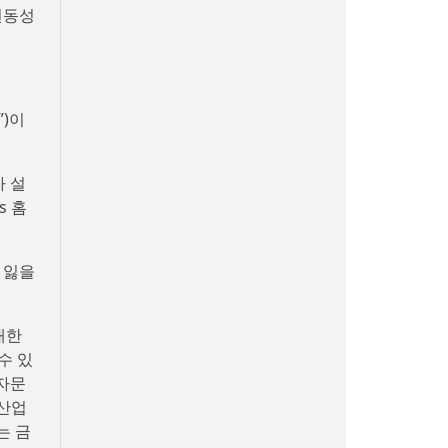
변동성
”)이
자 설
s 홈
 잃을
대한
수 있
 자문
주산업
는 금