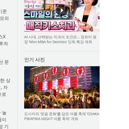
기준
규모의
스X
AI 시대, 선택받는 치과의 조건은… 정유미 원
장 ‘Mini MBA for Dentists’ 단독 특강 개최
 투자
인기 사진
선 문
한 상
, 자
으로
 높
오사카의 ‘웃음 문화’를 담은 여름 축제 ‘OSAKA
PIKAPIKA NIGHT 여름 축제’ 개최
품이
정 기