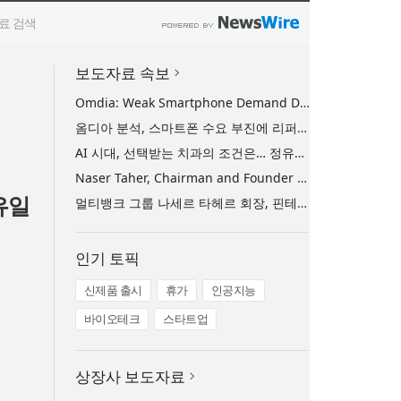
보도자료 속보
Omdia: Weak Smartphone Demand Drives Record Growth in Display Shipments to Refurbished Phone Market
옴디아 분석, 스마트폰 수요 부진에 리퍼비시 폰 디스플레이 출하량 사상 최대 기록
AI 시대, 선택받는 치과의 조건은… 정유미 원장 ‘Mini MBA for Dentists’ 단독 특강 개최
Naser Taher, Chairman and Founder of MultiBank Group, Honored by H.H. Sheikh Nahyan bin Mubarak Al Nahyan with the Golden Excellence Award for FinTech, Digital Asset and Blockchain Excellence
유일
멀티뱅크 그룹 나세르 타헤르 회장, 핀테크·디지털 자산·블록체인 부문 ‘골든 엑설런스상’ 수상
인기 토픽
신제품 출시
휴가
인공지능
바이오테크
스타트업
상장사 보도자료