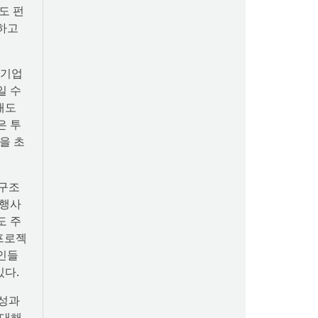
도 펀
검하고
 기업
일 수
매도
은 투
을 초
배구조
 행사
도 주
 프로젝
요인들
있다.
 성과
 대해