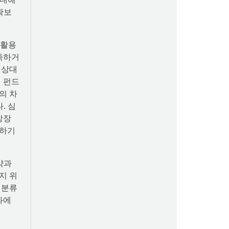
확보
 활용
부족하거
 상대
이 펀드
의 차
. 심
상장
실하기
약과
지 위
 분류
과에