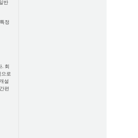
 일반
 특정
. 회
적으로
 개설
 간편