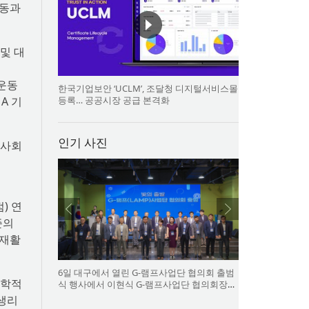
운동과
및 대
 운동
한국기업보안 ‘UCLM’, 조달청 디지털서비스몰
등록… 공공시장 공급 본격화
A 기
인기 사진
“사회
점) 연
준의
 재활
6일 대구에서 열린 G-램프사업단 협의회 출범
과학적
식 행사에서 이현식 G-램프사업단 협의회장
(앞열 왼쪽에서 다섯 번째), 허정은 한국연구재
 생리
단 학술진흥본부장(앞열 왼쪽에서 여섯 번째)