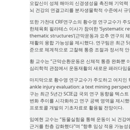
오칼신이 성체 해마의 신경생성을 촉진해 기억력 
뇌 건강의 연결고리를 분자생물학적 수준에서 규명
또한 가천대 CRF연구소의 황수영 연구교수가 주도하
한체육회 필라테스 이사가 참여한 ‘Systematic review of
thematic structures’(근막운동과 요추 연구
재활의 융합 가능성을 제시했다. 연구팀은 최근 5년간
준으로 체계적으로 고찰해 통증 조절과 정서적 안정
황 교수는 “근막순환운동은 신체적 통증 완화뿐 
심리학적 관점에서 운동재활의 새로운 패러다임을 
마지막으로 황수영 연구교수가 주도하고 여지인 학생연구원
ankle injury evaluation: a text mining
구는 최근 5년간 SCIE급 국외 연구 동향을 텍스
변화 추이를 시각화하고 연구 공백 영역을 제시했다
프로토콜 개발의 기초자료로 활용될 전망이다.
임예현 교수는 “동물실험을 통해 운동이 뇌 건
근거를 한층 강화했다”며 “향후 임상 적용 가능성