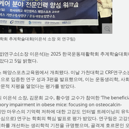
활학회 추계학술대회(이은석 소장 외 연구팀)
융합)연구소(소장 이은석)는 2025 한국운동재활학회 추계학술대
았다고 5일 밝혔다.
스 해양스포츠교육원에서 개최됐다. 이날 가천대학교 CRF연구소
으로 입증한 연구 성과 3편을 발표했으며, 이는 운동생리학, 사
학문적 지평을 열었다는 평가를 받았다.
석 소장, 김문희 교수, 황수영 교수가 참여한 ‘The beneficia
emory impairment in obese mice: focusing on osteocalcin-
genesis’(비만 마우스의 기억력 저하에 대한 고강도 인터벌 트레이닝의 유
심으로) 연구는 학회의 핵심 발표로 평가 받았다. 연구팀은 고강
 저하를 개선하는 생리학적 기전을 규명했으며, 골격계 호르몬인 