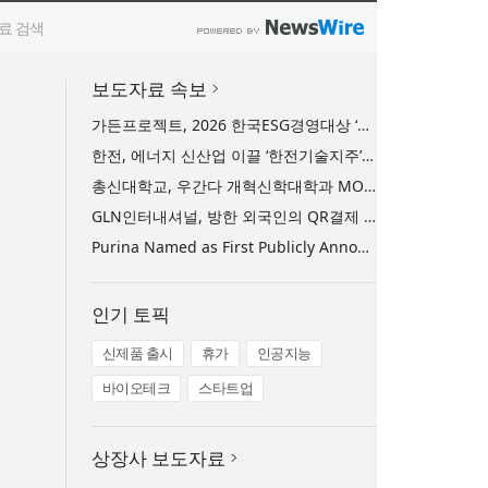
보도자료 속보
가든프로젝트, 2026 한국ESG경영대상 ‘우수상’ 수상… 15년간 축적한 환경 기술과 사회적 가치 인정받아
한전, 에너지 신산업 이끌 ‘한전기술지주’ 공식 출범
총신대학교, 우간다 개혁신학대학과 MOU 체결… 현지 한국어교육센터 협력 추진
GLN인터내셔널, 방한 외국인의 QR결제 서비스 확장 나선다
Purina Named as First Publicly Announced NIQ ConnectAI Charter Client
인기 토픽
신제품 출시
휴가
인공지능
바이오테크
스타트업
상장사 보도자료