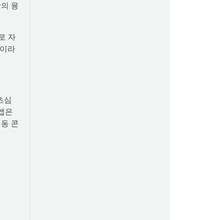
의 융
이 전국 20개 대학 사업단 참석자들과 터치버
튼 퍼포먼스를 하고 있다
로 자
”이라
츠심
 앱은
동 콘