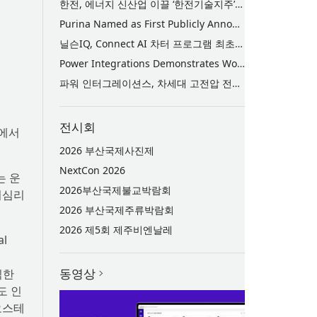
한전, 에너지 신산업 이끌 ‘한전기술지주’ 공식 출범
Purina Named as First Publicly Announced NIQ ConnectAI Charter Client
닐슨IQ, Connect AI 차터 프로그램 최초 고객사 ‘퓨리나’ 선정
Power Integrations Demonstrates World’s First 2200 V GaN Technology for Next-Era High-Voltage Power Systems
파워 인터그레이션스, 차세대 고전압 전력 시스템을 위한 세계 최초의 2200V GaN 기술 시연
전시회
회에서
2026 부산국제사진제
NextCon 2026
는 운
2026부산국제불교박람회
회심리
2026 부산국제주류박람회
2026 제5회 제주비엔날레
l
동영상
익한
도 인
오스테