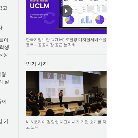
잡고
.
자들이
한국기업보안 ‘UCLM’, 조달청 디지털서비스몰
등록… 공공시장 공급 본격화
 학생
 육성
인기 사진
합형
의 실
들이
길 기
KLA 코리아 김양형 대표이사가 기업 소개를 하
고 있다