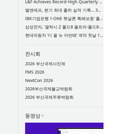
L&F Achieves Record-High Quarterly Shipments, Begins LFP Supply for North American ESS in Q3 Advancing its Two-Track NCM and LFP Growth Strategy
엘앤에프, 분기 최대 출하 실적 기록… 3분기 북미 ESS향 LFP 공급 착수 NCM+LFP ‘2-Track’ 성장 전략 실현
IBK기업은행 ‘i-ONE 햇살론 특례보증’ 출시
삼성전자, ‘갤럭시 Z 폴드8 울트라·폴드8·플립8’과 ‘갤럭시 워치 울트라2·워치9’ 국내 공식 출시
현대자동차 ‘디 올 뉴 아반떼’ 계약 첫날 1만 대 돌파
전시회
2026 부산국제사진제
FMS 2026
NextCon 2026
2026부산국제불교박람회
2026 부산국제주류박람회
동영상