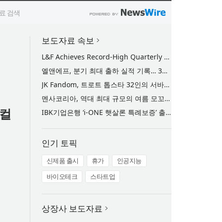
보도자료 속보
L&F Achieves Record-High Quarterly Shipments, Begins LFP Supply for North American ESS in Q3 Advancing its Two-Track NCM and LFP Growth Strategy
엘앤에프, 분기 최대 출하 실적 기록… 3분기 북미 ESS향 LFP 공급 착수 NCM+LFP ‘2-Track’ 성장 전략 실현
JK Fandom, 트로트 톱스타 32인의 서바이벌 투표 ‘트롯 전쟁 - 최후의 왕좌’ 개최
멘사코리아, 역대 최대 규모의 여름 모꼬지 ‘2026 멘사 마법학교’ 성료
로컬
IBK기업은행 ‘i-ONE 햇살론 특례보증’ 출시
인기 토픽
신제품 출시
휴가
인공지능
바이오테크
스타트업
상장사 보도자료