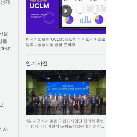
구성돼
산을
한국기업보안 ‘UCLM’, 조달청 디지털서비스몰
명을
등록… 공공시장 공급 본격화
조하며
인기 사진
보
6일 대구에서 열린 G-램프사업단 협의회 출범
식 행사에서 이현식 G-램프사업단 협의회장
 사
(앞열 왼쪽에서 다섯 번째), 허정은 한국연구재
단 학술진흥본부장(앞열 왼쪽에서 여섯 번째)