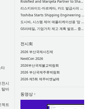
Riskified and Marqeta Partner to Sharpen Card Issuer Authorization Decisions and Help Reduce False Declines
리스키파이드-마르케타, 카드 발급사의 승인 판단 정교화 및 오거절 감소 위해 협력
Toshiba Starts Shipping Engineering Samples of TXZ+™ Family Entry‑Class M4V Group, Standard Microcontrollers with Arm® Cortex®‑M4 Core for System Control Applications
도시바, 시스템 제어 애플리케이션용 ‘암 코어텍스-M4’ 코어 탑재 표준 마이크로컨트롤러 TXZ+ 패밀리 엔트리 클래스 ‘M4V 그룹’ 엔지니어링 샘플 출하 개시
GS리테일, 기업가치 제고 계획 발표… 중장기 성장 기반 강화와 주주가치 제고
전시회
2026 부산국제사진제
NextCon 2026
2026부산국제불교박람회
스타
2026 부산국제주류박람회
2026 제5회 제주비엔날레
포천시
 탈바
동영상
로젝트