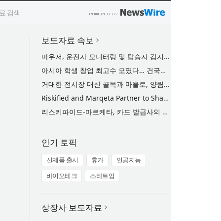
보도자료 속보
마우저, 운전자 모니터링 및 탑승자 감지 기능을 지원하는 ams OSRAM의 ‘OSLON Black IR:6 C-시리즈’ 자동차용 LED 공급
아시아 학생 창업 최고수 모였다… 건국대-싱가포르경영대 공동 행사 개최
거대한 전시장 대신 골목과 마을로, 양림골목비엔날레 개막 D-30
Riskified and Marqeta Partner to Sharpen Card Issuer Authorization Decisions and Help Reduce False Declines
리스키파이드-마르케타, 카드 발급사의 승인 판단 정교화 및 오거절 감소 위해 협력
인기 토픽
신제품 출시
휴가
인공지능
바이오테크
스타트업
상장사 보도자료