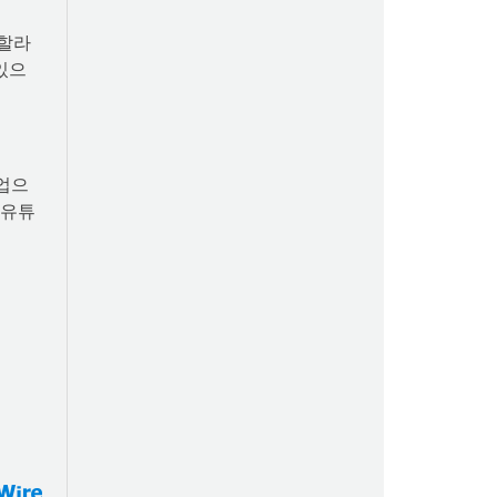
이 전국 20개 대학 사업단 참석자들과 터치버
튼 퍼포먼스를 하고 있다
 할라
있으
업으
 유튜