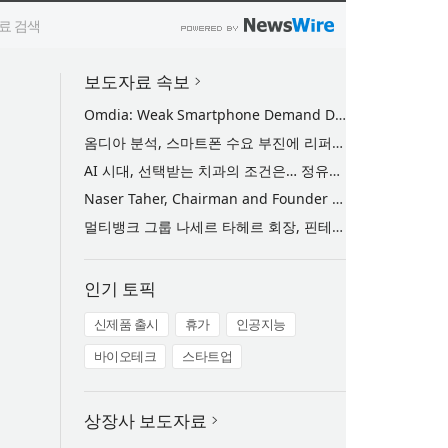
보도자료 속보
Omdia: Weak Smartphone Demand Drives Record Growth in Display Shipments to Refurbished Phone Market
옴디아 분석, 스마트폰 수요 부진에 리퍼비시 폰 디스플레이 출하량 사상 최대 기록
AI 시대, 선택받는 치과의 조건은… 정유미 원장 ‘Mini MBA for Dentists’ 단독 특강 개최
Naser Taher, Chairman and Founder of MultiBank Group, Honored by H.H. Sheikh Nahyan bin Mubarak Al Nahyan with the Golden Excellence Award for FinTech, Digital Asset and Blockchain Excellence
멀티뱅크 그룹 나세르 타헤르 회장, 핀테크·디지털 자산·블록체인 부문 ‘골든 엑설런스상’ 수상
인기 토픽
신제품 출시
휴가
인공지능
바이오테크
스타트업
상장사 보도자료