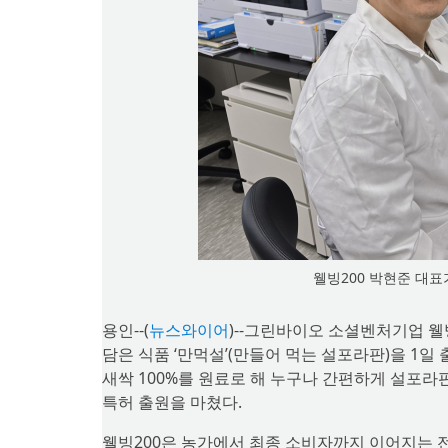
웰빙200 박현준 대표
용인--(
뉴스와이어
)--그린바이오 소셜벤처기업 웰
담은 식품 ‘만먹설’(만들어 먹는 설포라판)을 1
새싹 100%를 원료로 해 누구나 간편하게 설포라판
특허 출원을 마쳤다.
웰빙200은 농가에서 최종 소비자까지 이어지는 