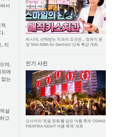
앰버서
회적
다.
AI 시대, 선택받는 치과의 조건은… 정유미 원
, 치
장 ‘Mini MBA for Dentists’ 단독 특강 개최
인기 사진
으며,
해외에
 없는
만먹설
전하고
오사카의 ‘웃음 문화’를 담은 여름 축제 ‘OSAKA
PIKAPIKA NIGHT 여름 축제’ 개최