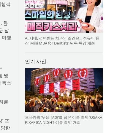
여행객
, 환
운 날
름 여행
AI 시대, 선택받는 치과의 조건은… 정유미 원
장 ‘Mini MBA for Dentists’ 단독 특강 개최
인기 사진
드
핑 및
 디톡스
요리를
오사카의 ‘웃음 문화’를 담은 여름 축제 ‘OSAKA
’ 프
PIKAPIKA NIGHT 여름 축제’ 개최
다양한