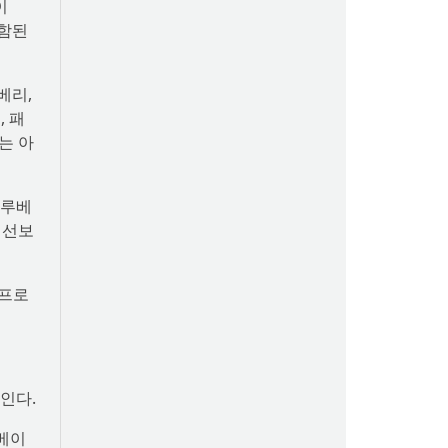
이
포함된
베리,
, 패
는 아
블루베
 선보
 프로
인다.
 베이