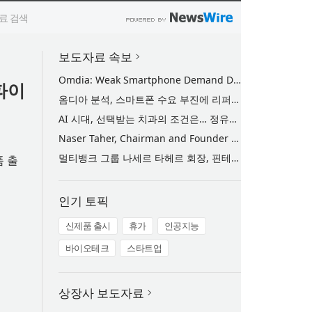
보도자료 속보
Omdia: Weak Smartphone Demand Drives Record Growth in Display Shipments to Refurbished Phone Market
파이
옴디아 분석, 스마트폰 수요 부진에 리퍼비시 폰 디스플레이 출하량 사상 최대 기록
AI 시대, 선택받는 치과의 조건은… 정유미 원장 ‘Mini MBA for Dentists’ 단독 특강 개최
Naser Taher, Chairman and Founder of MultiBank Group, Honored by H.H. Sheikh Nahyan bin Mubarak Al Nahyan with the Golden Excellence Award for FinTech, Digital Asset and Blockchain Excellence
멀티뱅크 그룹 나세르 타헤르 회장, 핀테크·디지털 자산·블록체인 부문 ‘골든 엑설런스상’ 수상
품 출
인기 토픽
신제품 출시
휴가
인공지능
바이오테크
스타트업
상장사 보도자료