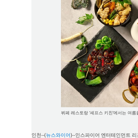
뷔페 레스토랑 ‘셰프스 키친’에서는 여
인천--(
뉴스와이어
)--인스파이어 엔터테인먼트 리