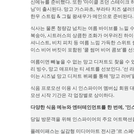
신메뉴를 준비했다. 또한 ‘마이클 조던 스테이크 하
닝’이 출시된다. 망고 가스파초, 부라타 치즈 샐러
한우 스트립 & 그릴 왕새우가 메인으로 준비된다.
식사는 물론 청량감 넘치는 여름 바이브를 느낄 수
복숭아, 시트러스의 상큼한 조화가 어우러진 하이볼
셔니스트, 비치 피치 등 여름 느낌 가득한 스위트 썸머
이스 비어 버킷이 포함된 ‘쿨 썸머 비어 콤보’를 
여름이면 빼놓을 수 없는 망고 디저트도 찾을 수 
리 빙수, 망고 애프터눈 티 세트를 선보인다. ‘
이는 시즈널 망고 디저트 뷔페를 통해 ‘망고 러버
식음 프로모션 이용 시 인스파이어 멤버십 회원 대
모션 시작 기간은 각 업장별로 상이하다.
다양한 식음 메뉴와 엔터테인먼트를 한 번에, ‘인
당일 방문객을 위해 인스파이어의 주요 어트랙션을
플레이패스는 실감형 미디어아트 전시관 ‘르 스페이