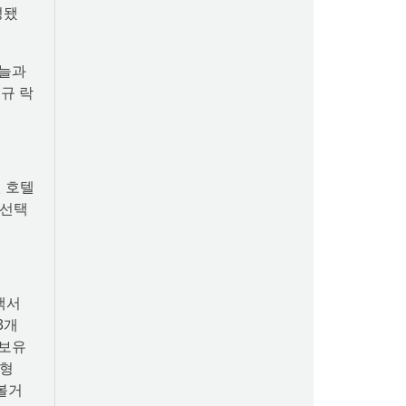
성됐
하늘과
규 락
 호텔
 선택
객서
3개
 보유
대형
볼거