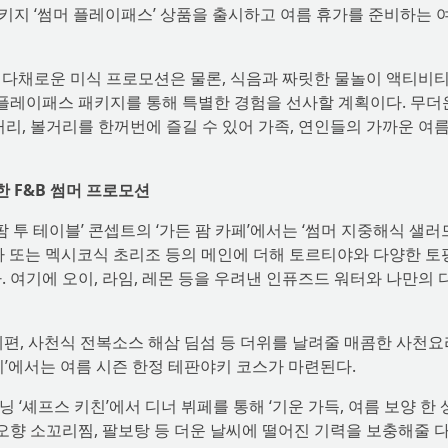
키지 ‘썸머 플레이패스’ 상품을 출시하고 여름 휴가를 준비하는 
다채로운 미식 프로모션은 물론, 식음과 짜릿한 물놀이 액티비티
 플레이패스 패키지를 통해 특별한 경험을 선사할 계획이다. 무더
거리, 볼거리를 한꺼번에 즐길 수 있어 가족, 연인들의 가까운 여
 F&B 썸머 프로모션
팜 투 테이블’ 콘셉트의 ‘가든 팜 카페’에서는 ‘썸머 지중해식 샐러
아 또는 멕시코식 초리조 등의 메인에 더해 토르티야와 다양한 토
. 여기에 오이, 라임, 레몬 등을 우려낸 인퓨즈드 워터와 나만의
폐편, 사천식 전복소스 해삼 딤섬 등 더위를 날려줄 매콤한 사천
기’에서는 여름 시즌 한정 테판야키 코스가 마련된다.
셰프스 키친’에서 디너 뷔페를 통해 ‘기운 가득, 여름 보양 한 상
 오향 소꼬리찜, 팔보탕 등 더운 날씨에 떨어진 기력을 보충해줄 