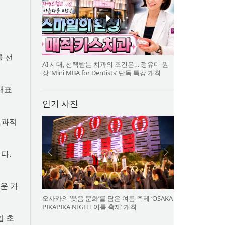
를 선
AI 시대, 선택받는 치과의 조건은… 정유미 원
장 ‘Mini MBA for Dentists’ 단독 특강 개최
대표
인기 사진
효과적
다.
운 가
오사카의 ‘웃음 문화’를 담은 여름 축제 ‘OSAKA
PIKAPIKA NIGHT 여름 축제’ 개최
업 초