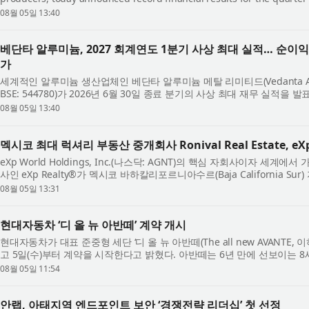
strong debut as an independent listed company followi...
08월 05일 13:40
베단타 알루미늄, 2027 회계연도 1분기 사상 최대 실적… 순이익 2
가
세계적인 알루미늄 생산업체인 베단타 알루미늄 메탈 리미티드(Vedanta Aluminiu
BSE: 544780)가 2026년 6월 30일 종료 분기의 사상 최대 재무 실적을
상장회사로서 성공적인 첫 출발을 알렸다...
08월 05일 13:40
멕시코 최대 럭셔리 부동산 중개회사 Ronival Real Estate, e
eXp World Holdings, Inc.(나스닥: AGNT)의 핵심 자회사이자 세
사인 eXp Realty®가 멕시코 바하칼리포르니아수르(Baja California S
사인 Ronival Real Estate(이하 Ronival)...
08월 05일 13:31
현대자동차 ‘디 올 뉴 아반떼’ 계약 개시
현대자동차가 대표 준중형 세단 ‘디 올 뉴 아반떼(The all new AVANTE
고 5일(수)부터 계약을 시작한다고 밝혔다. 아반떼는 6년 만에 선보이는 
을 중심으로 완성한 파격적인 디자...
08월 05일 11:54
안랩, 아태지역 엔드포인트 보안 ‘경쟁전략 리더십’ 첫 선정