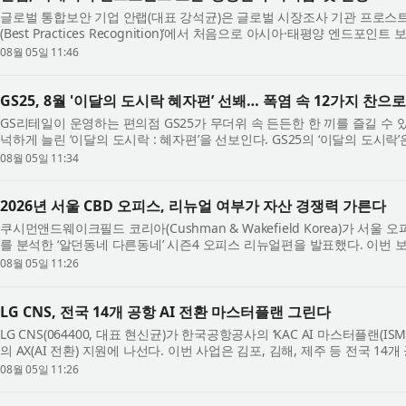
글로벌 통합보안 기업 안랩(대표 강석균)은 글로벌 시장조사 기관 프로스트 
(Best Practices Recognition)’에서 처음으로 아시아·태평양 엔드포인트 
Strategy Leadership)’ 자격을 얻게 ...
08월 05일 11:46
GS25, 8월 '이달의 도시락 혜자편’ 선봬… 폭염 속 12가지 찬으
GS리테일이 운영하는 편의점 GS25가 무더위 속 든든한 한 끼를 즐길 수 
넉하게 늘린 ‘이달의 도시락 : 혜자편’을 선보인다. GS25의 ‘이달의 도시락
락 메뉴를 선보이고 해당 월에만 ...
08월 05일 11:34
2026년 서울 CBD 오피스, 리뉴얼 여부가 자산 경쟁력 가른다
쿠시먼앤드웨이크필드 코리아(Cushman & Wakefield Korea)가 서
를 분석한 ‘알던동네 다른동네’ 시즌4 오피스 리뉴얼편을 발표했다. 이
보유한 카드 빅데이터와 소셜 빅데이터, 부...
08월 05일 11:26
LG CNS, 전국 14개 공항 AI 전환 마스터플랜 그린다
LG CNS(064400, 대표 현신균)가 한국공항공사의 ‘KAC AI 마스터플랜(I
의 AX(AI 전환) 지원에 나선다. 이번 사업은 김포, 김해, 제주 등 전국 14
장기 전략과 실행 로드맵을 수립...
08월 05일 11:26