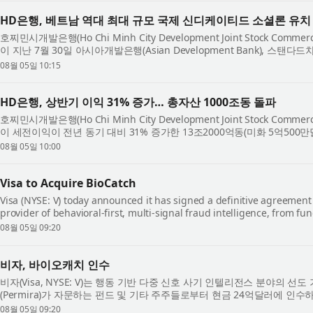
HD은행, 베트남 역대 최대 규모 국제 신디케이티드 소셜론 유치
호찌민시개발은행(Ho Chi Minh City Development Joint Stock Comme
이 지난 7월 30일 아시아개발은행(Asian Development Bank), 스탠다드차타
제 금융기관과 7억2100만달러 규모의 국제 신...
08월 05일 10:15
HD은행, 상반기 이익 31% 증가… 총자산 1000조동 돌파
호찌민시개발은행(Ho Chi Minh City Development Joint Stock Comme
이 세전이익이 전년 동기 대비 31% 증가한 13조2000억동(미화 5억500
다. HD은행의 총자산은 6월 30일 기준 연초 ...
08월 05일 10:00
Visa to Acquire BioCatch
Visa (NYSE: V) today announced it has signed a definitive agreement 
provider of behavioral-first, multi-signal fraud intelligence, from f
shareholders for $2.4 billion in cash. The ac...
08월 05일 09:20
비자, 바이오캐치 인수
비자(Visa, NYSE: V)는 행동 기반 다중 신호 사기 인텔리전스 분야의 선도
(Permira)가 자문하는 펀드 및 기타 주주들로부터 현금 24억달러에 인
다. 바이오캐치 인수는 비자의 기존 ...
08월 05일 09:20