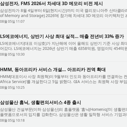
삼성전자, FMS 2026서 차세대 3D 메모리 비전 제시
삼성전자가 8월 4일부터 6일(현지시간)까지 미국 캘리포니아주 산타클라라 컨
of Memory and Storage) 2026’에 참가해 차세대 3D 메모리 아키텍처인 
업계 최초로 공개하고, AI 시대를 이끌 차세대 ...
08월 05일 11:07
LS에코에너지, 상반기 사상 최대 실적… 매출 전년비 33% 증가
LS에코에너지(대표 이상호)가 지난해에 이어 올해도 상반기 기준 사상 최
어갔다. LS에코에너지는 2026년 상반기 매출 6358억원, 영업이익 454
기 대비 각각 32.8%, 16.5% 증가한 수치...
08월 05일 10:30
HMM, 동아프리카 서비스 개설… 아프리카 전역 확대
HMM(대표이사 사장 최원혁)이 9월부터 인도와 동아프리카를 연결하는 컨테이너 서비스
Africa Service)’를 개설한다고 5일 밝혔다. GIA 서비스는 최원혁 사장
스포크(Hub & Spoke)’ 전략의 두 ...
08월 05일 10:25
삼성물산 홈닉, 생활편의서비스 4종 출시
삼성물산 건설부문(이하 삼성물산)의 홈플랫폼 ‘홈닉(Homeniq)’이 생활
플랫폼으로서의 입지를 강화한다. 삼성물산은 생활 밀착형 서비스 기업과의
어 서비스를 선보인다고 밝혔다. 홈...
08월 05일 10:18