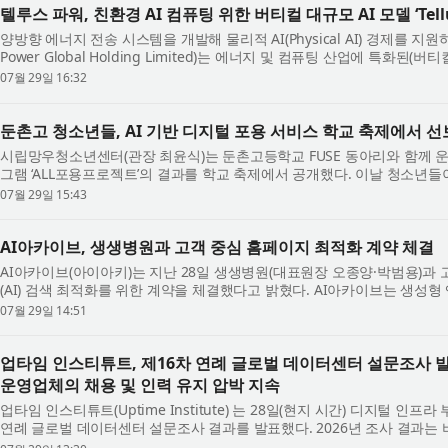
텔루스 파워, 친환경 AI 컴퓨팅 위한 버티컬 대규모 AI 모델 ‘Tellus
양방향 에너지 전송 시스템을 개발해 물리적 AI(Physical AI) 경제를 지원
Power Global Holding Limited)는 에너지 및 컴퓨팅 산업에 특화된(버티컬·V
Energy AI’를 출시했다고 발표했다...
07월 29일 16:32
둔촌고 청소년들, AI 기반 디지털 포용 서비스 학교 축제에서 
시립망우청소년센터(관장 최윤식)는 둔촌고등학교 FUSE 동아리와 함께 
그램 ‘ALL포용프로젝트’의 결과를 학교 축제에서 공개했다. 이날 청소년들
를 체험할 수 있는 부스를 운영해 축제 ...
07월 29일 15:43
AI아카이브, 생생병원과 고객 중심 홈페이지 최적화 계약 체결
AI아카이브(아이아키)는 지난 28일 생생병원(대표원장 오종양·박범용)과
(AI) 검색 최적화를 위한 계약을 체결했다고 밝혔다. AI아카이브는 생성형 
(AEO)를 전문으로 하는 기업이다. 아인병...
07월 29일 14:51
업타임 인스티튜트, 제16차 연례 글로벌 데이터센터 설문조사 발
운영업체의 채용 및 인력 유지 압박 지속
업타임 인스티튜트(Uptime Institute) 는 28일(현지 시간) 디지털 인
연례 글로벌 데이터센터 설문조사 결과를 발표했다. 2026년 조사 결과는
사항인 가운데 업계가 인력 제약과 증...