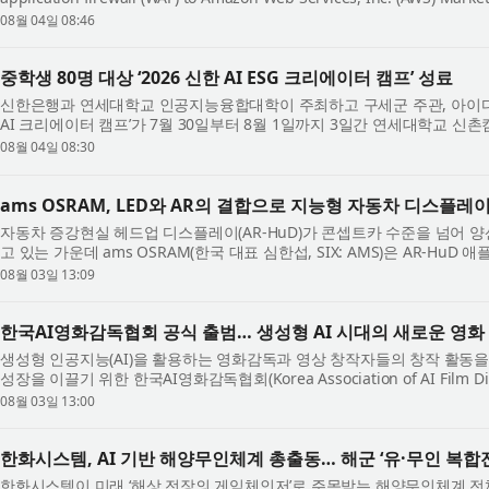
AWS services, Imperva for AWS helps organizati...
08월 04일 08:46
중학생 80명 대상 ‘2026 신한 AI ESG 크리에이터 캠프’ 성료
신한은행과 연세대학교 인공지능융합대학이 주최하고 구세군 주관, 아이디씨
AI 크리에이터 캠프’가 7월 30일부터 8월 1일까지 3일간 연세대학교 
캠프에는 디지털 교육 기회가 부족한 중...
08월 04일 08:30
ams OSRAM, LED와 AR의 결합으로 지능형 자동차 디스플레
자동차 증강현실 헤드업 디스플레이(AR-HuD)가 콘셉트카 수준을 넘어 
고 있는 가운데 ams OSRAM(한국 대표 심한섭, SIX: AMS)은 AR-H
RGB LED 광원 ‘OSRAM OSTAR™ Projection Comp...
08월 03일 13:09
한국AI영화감독협회 공식 출범… 생성형 AI 시대의 새로운 영화
생성형 인공지능(AI)을 활용하는 영화감독과 영상 창작자들의 창작 활동을
성장을 이끌기 위한 한국AI영화감독협회(Korea Association of AI Film Di
AI영화감독협회는 지난 7월 15일 서...
08월 03일 13:00
한화시스템, AI 기반 해양무인체계 총출동… 해군 ‘유·무인 복
한화시스템이 미래 ‘해상 전장의 게임체인저’로 주목받는 해양무인체계 전