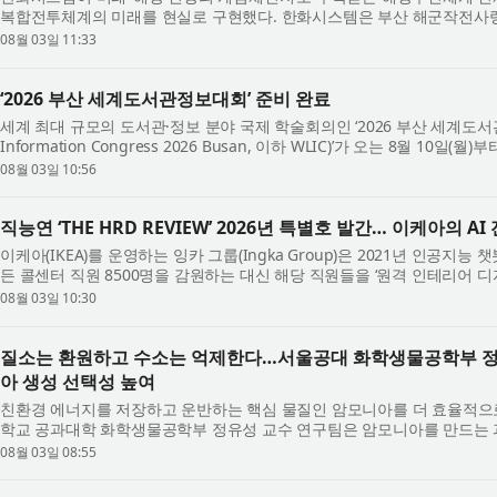
복합전투체계의 미래를 현실로 구현했다. 한화시스템은 부산 해군작전사령부 
복합 전투체계 대(對)기뢰전’ 시...
08월 03일 11:33
‘2026 부산 세계도서관정보대회’ 준비 완료
세계 최대 규모의 도서관·정보 분야 국제 학술회의인 ‘2026 부산 세계도서관정보
Information Congress 2026 Busan, 이하 WLIC)’가 오는 8월 10일
(BEXCO)에서 개최된다. 국제도서관협회연맹(IFLA)이 ...
08월 03일 10:56
직능연 ‘THE HRD REVIEW’ 2026년 특별호 발간… 이케아의 
이케아(IKEA)를 운영하는 잉카 그룹(Ingka Group)은 2021년 인공지능 챗봇
든 콜센터 직원 8500명을 감원하는 대신 해당 직원들을 ‘원격 인테리어 디자
신규 서비스를 개시했다. 그 결과,...
08월 03일 10:30
질소는 환원하고 수소는 억제한다…서울공대 화학생물공학부 정
아 생성 선택성 높여
친환경 에너지를 저장하고 운반하는 핵심 물질인 암모니아를 더 효율적으로
학교 공과대학 화학생물공학부 정유성 교수 연구팀은 암모니아를 만드는 
억제하고, 암모니아를 만드는 질소 ...
08월 03일 08:55