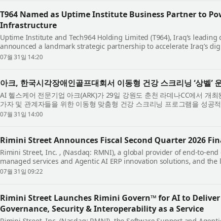
T964 Named as Uptime Institute Business Partner to Pow
Infrastructure
Uptime Institute and Tech964 Holding Limited (T964), Iraq’s leading 
announced a landmark strategic partnership to accelerate Iraq’s dig
combines the world’s leading authorit...
07월 31일 14:20
아크, 한국시각장애인골프대회서 이동형 건강 스크리닝 ‘상벨’ 
AI 헬스케어 전문기업 아크(ARK)가 29일 강원도 춘천 라데나CC에서 개
가자 및 관계자들을 위한 이동형 맞춤형 건강 스크리닝 프로그램을 성공적
각장애인 골프선수와 동반 서포터 약...
07월 31일 14:00
Rimini Street Announces Fiscal Second Quarter 2026 Fin
Rimini Street, Inc. , (Nasdaq: RMNI), a global provider of end-to-end
managed services and Agentic AI ERP innovation solutions, and the 
for Oracle, SAP and VMware software, today an...
07월 31일 09:22
Rimini Street Launches Rimini Govern™ for AI to Delive
Governance, Security & Interoperability as a Service
Rimini Street, Inc. (Nasdaq: RMNI), the Software Support and Agen