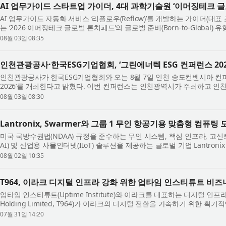
AI 업무가이드 스타트업 가이더, 4대 과학기술원 ‘이머징테크 
AI 업무가이드 자동화 서비스 ‘리플로우(Reflow)’를 개발하는 가이더(대
는 ‘2026 이머징테크 글로벌 론치패드’의 글로벌 준비(Born-to-Global)
체결했다고 밝혔다. 가이더는 글로...
08월 03일 08:35
인천관광공사·한국ESG기업협회, ‘그린에너텍 ESG 컨퍼런스 202
인천관광공사가 한국ESG기업협회와 오는 8월 7일 인천 송도컨벤시아 컨
2026’를 개최한다고 밝혔다. 이번 컨퍼런스는 인천광역시가 주최하고 
주관하는 국내 대표 탄소중립·신재생에너지...
08월 03일 08:30
Lantronix, Swarmer와 그룹 1 무인 항공기용 맞춤형 컴퓨팅
미국 국방수권법(NDAA) 규정을 준수하는 무인 시스템, 핵심 인프라, 고신뢰
AI) 및 산업용 사물인터넷(IIoT) 솔루션을 제공하는 글로벌 기업 Lantronix In
우크라이나에서 10만 회 이상의 실...
08월 02일 10:35
T964, 이라크 디지털 인프라 강화 위한 업타임 인스티튜트 비
업타임 인스티튜트(Uptime Institute)와 이라크를 대표하는 디지털 인프라
Holding Limited, T964)가 이라크의 디지털 전환을 가속하기 위한 
트너십은 디지털 인프라 표준 분야의 ...
07월 31일 14:20